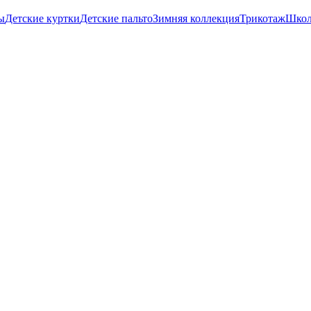
ы
Детские куртки
Детские пальто
Зимняя коллекция
Трикотаж
Школ