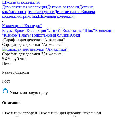
Школьная коллекция
Демисезонная коллекция
Детские ветровки
Детские
комбинезоны
Детские куртки
Детские пальто
Зимняя
коллекция
Трикотаж
Школьная коллекция
-
Коллекция "Колледж"
Блузки
Брюки
Коллекция "Лицей"
Коллекция "Шик"
Коллекция
"Юниор"
Платья
Трикотажный блузки
Юбки
-
Сарафан для девочки "Анжелика"
Сарафан для девочки "Анжелика"
Сарафан для девочки "Анжелика"
5 450 руб.
/шт
Цвет
Размер одежды
Рост
Узнать оптовую цену
Описание
Школьный сарафан. Школьный для девочки начальной