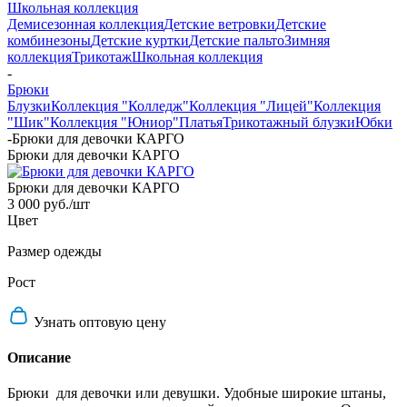
Школьная коллекция
Демисезонная коллекция
Детские ветровки
Детские
комбинезоны
Детские куртки
Детские пальто
Зимняя
коллекция
Трикотаж
Школьная коллекция
-
Брюки
Блузки
Коллекция "Колледж"
Коллекция "Лицей"
Коллекция
"Шик"
Коллекция "Юниор"
Платья
Трикотажный блузки
Юбки
-
Брюки для девочки КАРГО
Брюки для девочки КАРГО
Брюки для девочки КАРГО
3 000 руб.
/шт
Цвет
Размер одежды
Рост
Узнать оптовую цену
Описание
Брюки для девочки или девушки. Удобные широкие штаны,