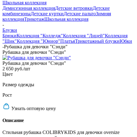
Школьная коллекция
Демисезонная коллекция
Детские ветровки
Детские
комбинезоны
Детские куртки
Детские пальто
Зимняя
коллекция
Трикотаж
Школьная коллекция
-
Блузки
Брюки
Коллекция "Колледж"
Коллекция "Лицей"
Коллекция
"Шик"
Коллекция "Юниор"
Платья
Трикотажный блузки
Юбки
-
Рубашка для девочки "Сэнди"
Рубашка для девочки "Сэнди"
Рубашка для девочки "Сэнди"
2 650 руб.
/шт
Цвет
Размер одежды
Рост
Узнать оптовую цену
Описание
Стильная рубашка COLIBRYKIDS для девочки oversize